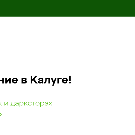
ие в Калуге!
х и дарксторах
»