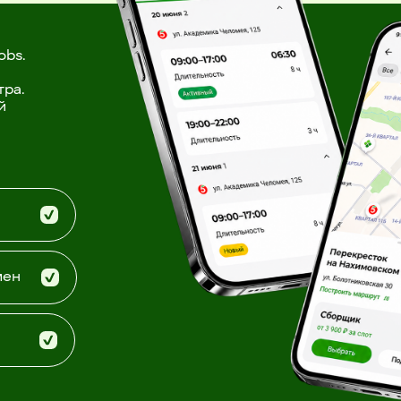
obs.
тра.
й
мен