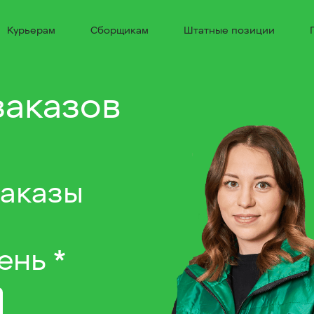
Курьерам
Сборщикам
Штатные позиции
заказов
заказы
ень *