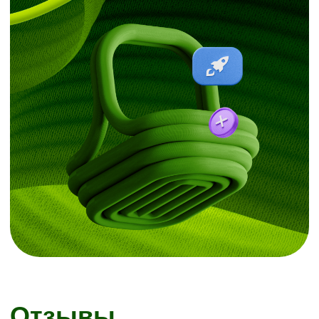
*
Указан максимальный уровень дохода, он может
отличаться в зависимости от количества
выполненных заказов, региона и продолжительности
слота
.
**Точную сумму бонуса на своем дарксторе можно
узнать
здесь
Курьерам
Сборщикам
Автокурьер
Студентам
Велокурьер
Без опыта
Пеший курьер
Многофункциональный