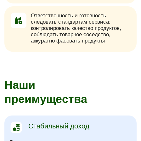
Присоединяйся
к команде
Ознакомься с инструкциями
онлайн за 15 минут, чтобы
получать доход
Собирай заказы где
удобно
Выбирай время и даркстор
Получай доход
Каждую неделю отправляем
деньги на банковскую карту