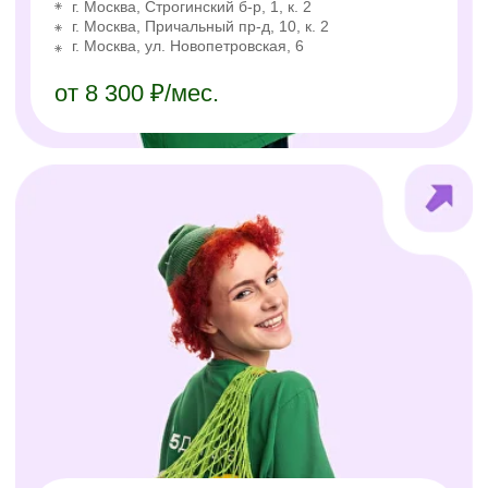
г. Москва, мкр. Северное Чертаново, 1А
г. Москва, ул. Смольная, 34А
до 6 700 ₽/день
Сборщик заказов
в Пятёрочку
г. Казань, ул. Дубравная, 1/104
г. Казань, ул. Разведчика Ахмерова, 7
г. Нижнекамск, ул. Сююмбике, зд. 70
от 7 800 ₽/мес.