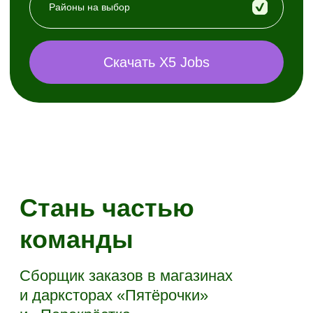
соблюдать товарное соседство,
аккуратно фасовать продукты
Наши
преимущества
Стабильный доход
Выплаты отправляем на карту каждую неделю
Акция «Приведи друга»
Получи до 20 000 руб.* за каждого приведенного
новичка-сборщика
Старт без опыта