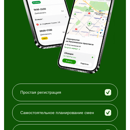
Комфортная
Гибкое
нагрузка от 4 часов
расписание
в день
слотов
Сборка заказов
рядом с домом
Простые требования
Возраст старше 16 лет
Статус самозанятого: регистрация
в приложении «Мой налог»
Ответственность и готовность
следовать стандартам сервиса:
контролировать качество продуктов,