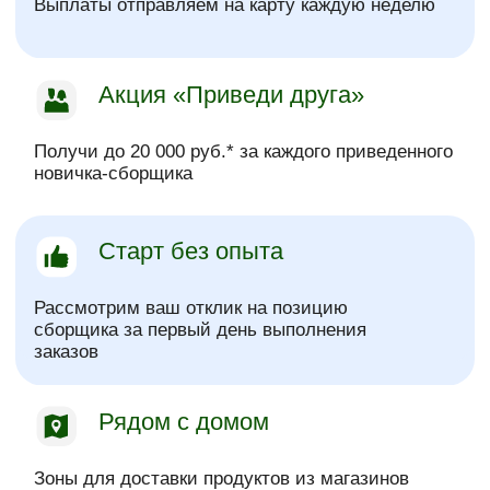
Заполни анкету
Имя
Фамилия