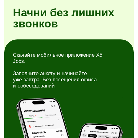
Стань частью
команды
Сборщик заказов в магазинах
и дарксторах «Пятёрочки»
и «Перекрёстка»
Удобные условия
Простые правила без
Доход каждую
штрафов и условий
неделю
мелким шрифтом