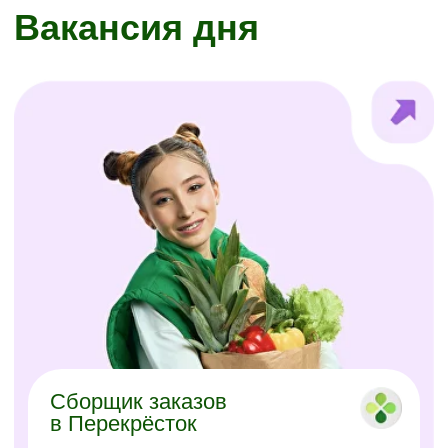
Сборщик заказов
в Перекрёсток
г. Москва, Строгинский б-р, 1, к. 2
г. Москва, Причальный пр-д, 10, к. 2
г. Москва, ул. Новопетровская, 6
от 8 300 ₽/мес.
Сборщик заказов
в Даркстор
г. Мытищи, Октябрьский пр-т, 5А