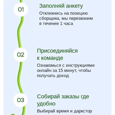
партнеров
Сборщик заказов
Гарбузова Ва
Хафизова Светлана
Я работаю в дарк
Мне очень нравится работать в X5 Digital
удобный график 
г. Самара. Большой плюс — это график, могу
возможность зара
совмещать с основной работой. А самое
бонусы и премии 
огромнейшее достоинство, это человеческое
Так же нравится 
отношение, как руководства, так и коллег
сборщиков. Прекрасный коллектив,
и дружеское отношение. Никогда
не останешься без помощи и наставничества.