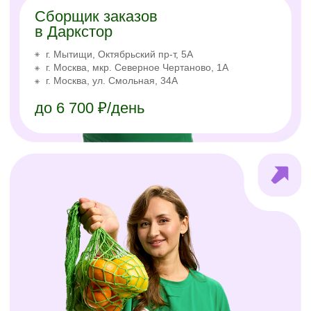
Начни без лишних
звонков
Скачайте мобильное приложение X5
Jobs.
Заполните анкету и начинайте
уже завтра. Без посещения офиса
и собеседований