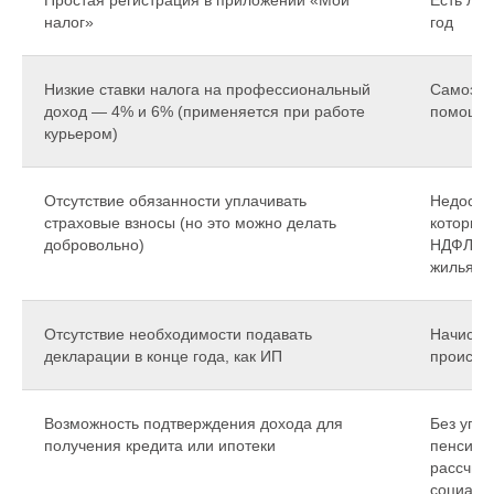
Заполни анкету
Простая регистрация в приложении «Мой
Есть лим
налог»
год
Имя
Низкие ставки налога на профессиональный
Самозан
доход — 4% и 6% (применяется при работе
помощни
курьером)
Фамилия
Отсутствие обязанности уплачивать
Недоступ
страховые взносы (но это можно делать
которые
Гражданство
добровольно)
НДФЛ (к
жилья в 
Город
Отсутствие необходимости подавать
Начисле
декларации в конце года, как ИП
происхо
Вакансия
Возможность подтверждения дохода для
Без упл
получения кредита или ипотеки
пенсион
рассчит
Номер телефона
социаль