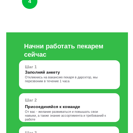
4
Начни работать пекарем
сейчас
Шаг 1
Заполняй анкету
Откликнись на вакансию пекаря в дарсктор, мы
перезвоним в течение 1 часа
Шаг 2
Присоединяйся к команде
От вас - желание развиваться и повышать свои
навыки, а также знание ассортимента и требований к
работе
Шаг 3