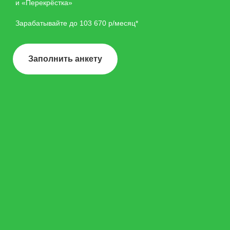
и «Перекрёстка»
Зарабатывайте до 103 670 р/месяц*
Заполнить анкету
Начни без лишних
звонков
Скачайте мобильное приложение X5
Jobs.