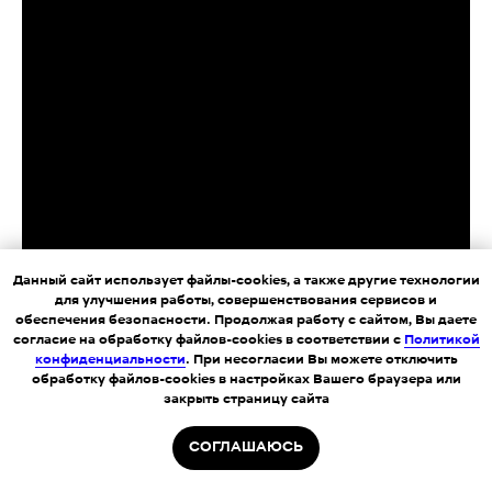
+7
Даю
согласие
на обработку персональных
данных в соответствии с
Политикой
конфиденциальности
.
Отправить анкету
Данный сайт использует файлы-cookies, а также другие технологии
для улучшения работы, совершенствования сервисов и
обеспечения безопасности. Продолжая работу с сайтом, Вы даете
согласие на обработку файлов-cookies в соответствии с
Политикой
конфиденциальности
. При несогласии Вы можете отключить
обработку файлов-cookies в настройках Вашего браузера или
закрыть страницу сайта
СОГЛАШАЮСЬ
Главная
Курьеры
Сборщики
Даркстор