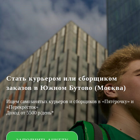
Стать курьером или сборщиком
заказов в Южном Бутово (Москва)
Ищем самозанятых курьеров и сборщиков в «Пятёрочку» и
«Перекрёсток»
Доход от 5500 р/день*