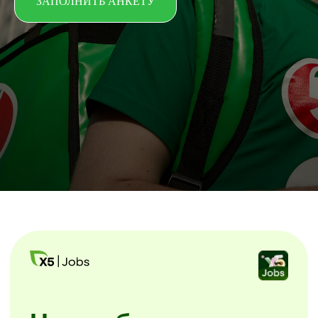
ЗАПОЛНИТЬ АНКЕТУ
Начни без лишних
звонков
Скачайте мобильное приложение X5
Jobs.
Заполните анкету и начинайте
уже завтра. Без посещения офиса
и собеседований