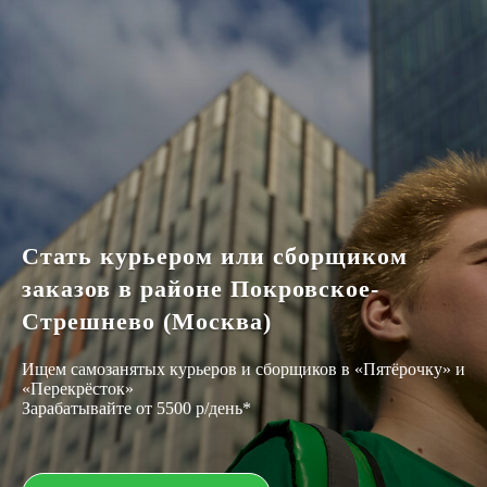
Стать курьером или сборщиком
заказов в районе Покровское-
Стрешнево (Москва)
Ищем самозанятых курьеров и сборщиков в «Пятёрочку» и
«Перекрёсток»
Зарабатывайте от 5500 р/день*