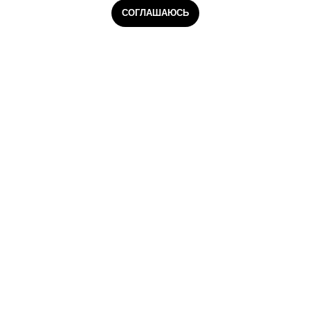
СОГЛАШАЮСЬ
Главная
Курьеры
Сборщики
Даркстор