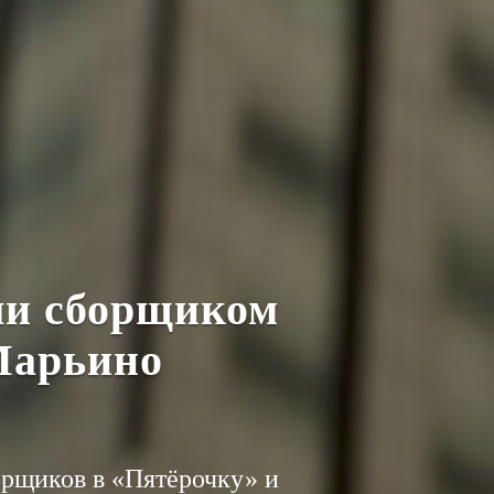
ли сборщиком
 Марьино
орщиков в «Пятёрочку» и