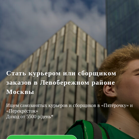
Стать курьером или сборщиком
заказов в Левобережном районе
Москвы
Ищем самозанятых курьеров и сборщиков в «Пятёрочку» и
«Перекрёсток»
Доход от 5500 р/день*