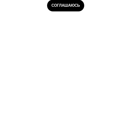
СОГЛАШАЮСЬ
Главная
Курьеры
Сборщики
Даркстор