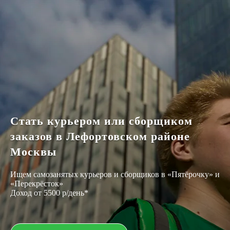
Стать курьером или сборщиком
заказов в Лефортовском районе
Москвы
Ищем самозанятых курьеров и сборщиков в «Пятёрочку» и
«Перекрёсток»
Доход от 5500 р/день*