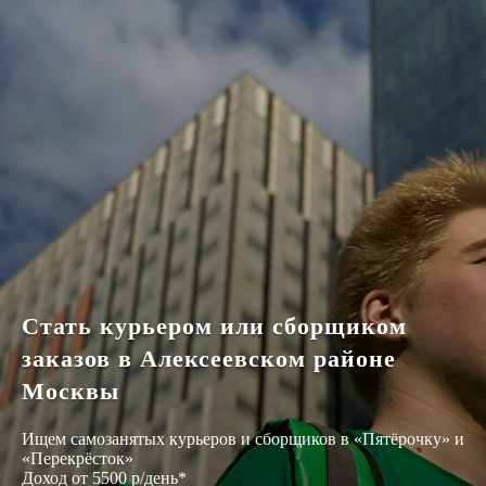
Стать курьером или сборщиком
заказов в Алексеевском районе
Москвы
Ищем самозанятых курьеров и сборщиков в «Пятёрочку» и
«Перекрёсток»
Доход от 5500 р/день*