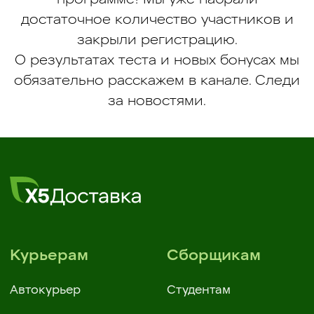
программе! Мы уже набрали
достаточное количество участников и
закрыли регистрацию.
О результатах теста и новых бонусах мы
обязательно расскажем в канале. Следи
Курьерам
Сборщикам
за новостями.
Автокурьер
Студентам
Велокурьер
Без опыта
Пеший курьер
Многофункциональный
курьерский центр
Даркстор
О компании
Администратор
Самозанятость
Оператор склада
Контакты
Товаровед