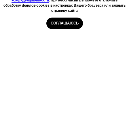
конфиденциальности
. При несогласии Вы можете отключить
обработку файлов-cookies в настройках Вашего браузера или закрыть
страницу сайта
СОГЛАШАЮСЬ
Главная
Курьеры
Сборщики
Даркстор