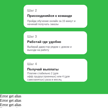
Шаг 2
Присоединяйся к команде
Пройди обучение онлайн за 15 минут и
начинай получать заказы
Шаг 3
Работай где удобно
Выбирай даркстор рядом с домом и
выходи на работу
Шаг 4
Получай выплаты
Платим стабильно 2 (для
офф.трудоустроенных) или 4 (для
самозанятых) раза в месяц
Error get alias
Error get alias
Error get alias