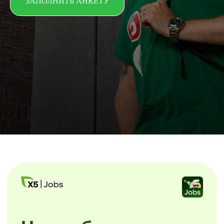
ЗАПОЛНИТЬ АНКЕТУ
Начни без лишних
звонков
Скачайте мобильное приложение X5
Jobs.
Заполните анкету и начинайте
уже завтра. Без посещения офиса
и собеседований