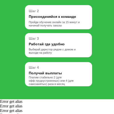
Шаг 2
Присоединяйся к команде
Пройди обучение онлайн за 15 минут и
начинай получать заказы
Шаг 3
Работай где удобно
Выбирай даркстор рядом с домом и
выходи на работу
Шаг 4
Получай выплаты
Платим стабильно 2 (для
офф.трудоустроенных) или 4 (для
самозанятых) раза в месяц
Error get alias
Error get alias
Error get alias