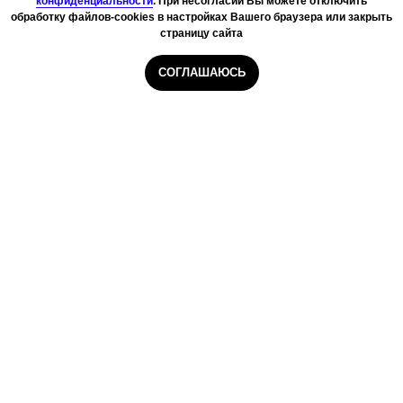
конфиденциальности
. При несогласии Вы можете отключить
обработку файлов-cookies в настройках Вашего браузера или закрыть
страницу сайта
СОГЛАШАЮСЬ
Главная
Курьеры
Сборщики
Даркстор