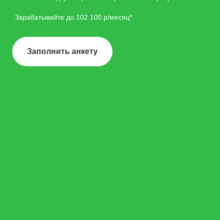
Зарабатывайте до 102 100 р/месяц*
Заполнить анкету
Начни без лишних
звонков
Скачайте мобильное приложение X5
Jobs.