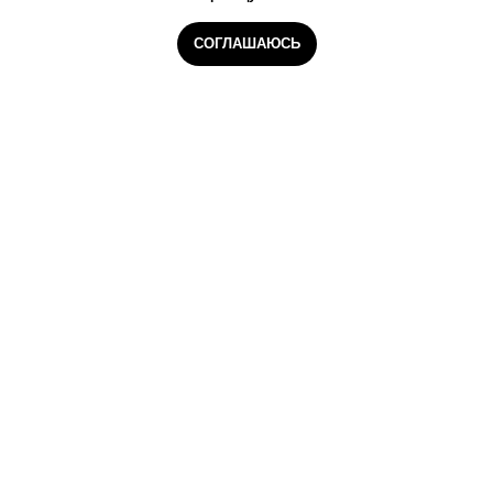
СОГЛАШАЮСЬ
Главная
Курьеры
Сборщики
Даркстор