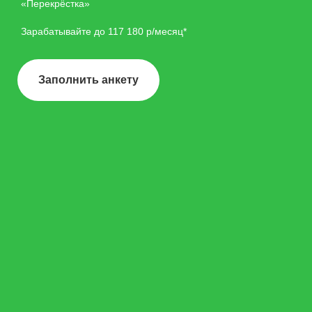
«Перекрёстка»
Зарабатывайте до 117 180 р/месяц*
Заполнить анкету
Начни без лишних
звонков
Скачайте мобильное приложение X5
Jobs.