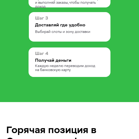
и выполняй заказы, чтобы получать
загрузка в желаемые дни и часы
доход
Возможность занимать
дополнительные слоты
Выбор района осуществления
Шаг 3
доставки
Доставляй где удобно
Небольшие расстояния доставки:
средняя зона доставки — 1,5−2 км
Выбирай слоты и зону доставки
Бонусы за дистанцию: от 3 км
Доход зависит от способа доставки:
пешком, на велосипеде или авто
Шаг 4
Получай деньги
Каждую неделю переводим доход
на банковскую карту
Горячая позиция в