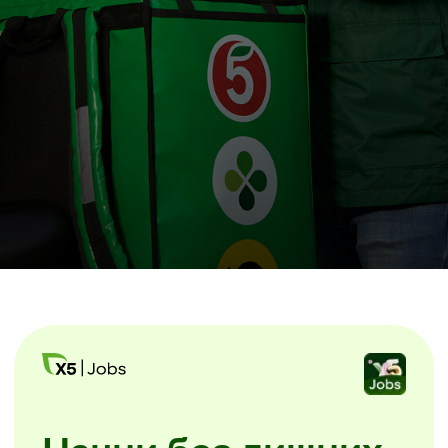
Начни без лишних
звонков
Скачайте мобильное приложение
X5 Jobs.
Заполните анкету и начинайте
уже завтра. Без посещения офиса
и собеседований