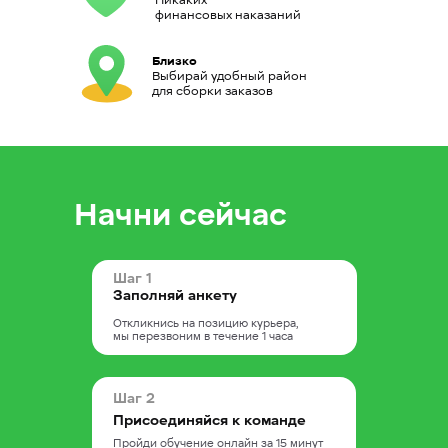
Никаких
финансовых наказаний
Близко
Выбирай удобный район
для сборки заказов
Приглашаем самозанятых
Начни сейчас
Заключение договора возмездного
оказания услуг
Удалённое подключение к сервису
Перевод денег каждую неделю
Шаг 1
Отсутствие штрафов
Заполняй анкету
Удобное приложение для приёма
заказов
Откликнись на позицию курьера,
Бесплатная экипировка
мы перезвоним в течение 1 часа
Шаг 2
Выбирайте часы доставки
и район
Присоединяйся к команде
Пройди обучение онлайн за 15 минут
Удобные слоты, дополнительная