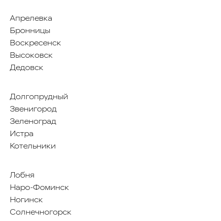
Политика конфиденциальности
Апрелевка
Бронницы
Copyright 2025 © X5
Воскресенск
Group
Все права защищены.
Высоковск
Дедовск
Долгопрудный
Звенигород
Зеленоград
Истра
Котельники
Лобня
Наро-Фоминск
Ногинск
Солнечногорск