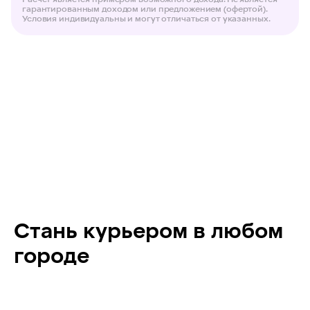
гарантированным доходом или предложением (офертой).
Велокурьер
Без опыта
Условия индивидуальны и могут отличаться от указанных.
Пеший курьер
Многофункциональный
курьерский центр
Даркстор
О компании
Администратор
Самозанятость
Оператор склада
Контакты
Товаровед
Стань курьером в любом
городе
Политика в отношении обработки
персональных данных ООО «ИКС 5 Диджитал
Пользовательское соглашение