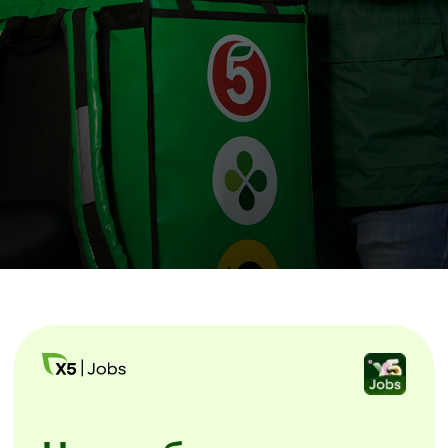
Начни без лишних
звонков
Скачайте мобильное приложение X5
Jobs.
Заполните анкету и начинайте
уже завтра. Без посещения офиса
и собеседований