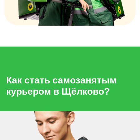
Как стать самозанятым
курьером в Щёлково?