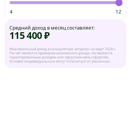
Многофункциональный
курьерский центр
4
12
Средний доход в месяц составляет:
Даркстор
О компании
115 400 ₽
Администратор
Самозанятость
Оператор склада
Контакты
Максимальный доход в калькуляторе актуален на март 2026 г.
Расчёт является примером возможного дохода. Не является
Товаровед
гарантированным доходом или предложением (офертой).
Условия индивидуальны и могут отличаться от указанных.
Политика в отношении обработки персональных
данных ООО «ИКС 5 Диджитал
Пользовательское соглашение
Политика конфиденциальности