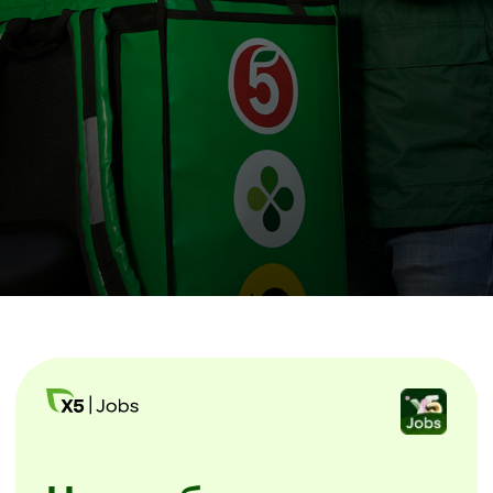
Начни без лишних
звонков
Скачайте мобильное приложение X5
Jobs.
Заполните анкету и начинайте
уже завтра. Без посещения офиса
и собеседований