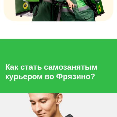
Как стать самозанятым
курьером во Фрязино?