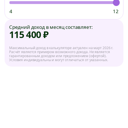
Многофункциональный
курьерский центр
4
12
Средний доход в месяц составляет:
Даркстор
О компании
115 400 ₽
Администратор
Самозанятость
Оператор склада
Контакты
Максимальный доход в калькуляторе актуален на март 2026 г.
Расчёт является примером возможного дохода. Не является
Товаровед
гарантированным доходом или предложением (офертой).
Условия индивидуальны и могут отличаться от указанных.
Политика в отношении обработки персональных
данных ООО «ИКС 5 Диджитал
Пользовательское соглашение
Политика конфиденциальности