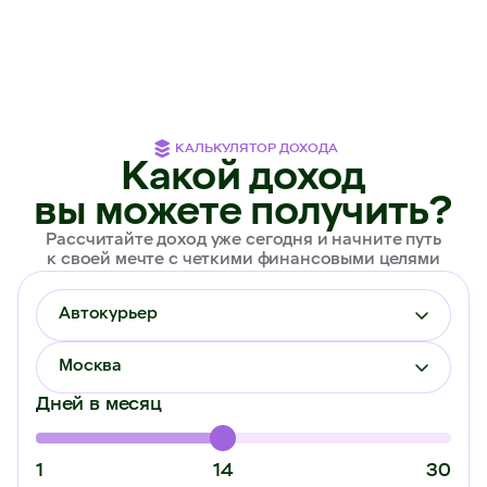
Даркстор
О компании
Администратор
Самозанятость
Оператор склада
Контакты
Товаровед
КАЛЬКУЛЯТОР ДОХОДА
Какой доход
вы можете получить?
Рассчитайте доход уже сегодня и начните путь
к своей мечте с четкими финансовыми целями
Политика в отношении обработки
персональных данных ООО «ИКС 5 Диджитал
Автокурьер
Пользовательское соглашение
Политика конфиденциальности
Москва
Дней в месяц
Copyright 2025 © X5
Group
1
14
30
Все права защищены.