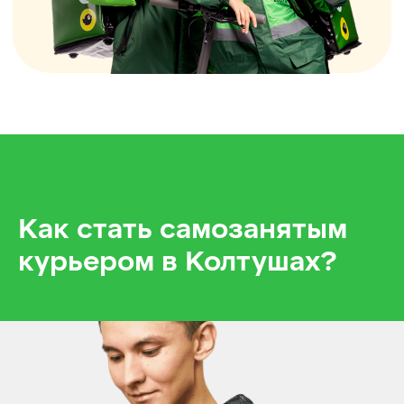
Как стать самозанятым
курьером в Колтушах?