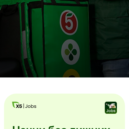
Начни без лишних
звонков
Скачайте мобильное приложение
X5 Jobs.
Заполните анкету и начинайте
уже завтра. Без посещения офиса
и собеседований