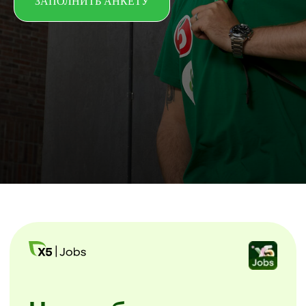
ЗАПОЛНИТЬ АНКЕТУ
Начни без лишних
звонков
Скачайте мобильное приложение X5
Jobs.
Заполните анкету и начинайте
уже завтра. Без посещения офиса
и собеседований