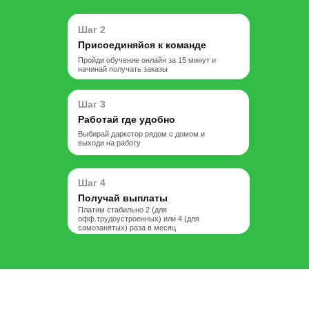
Шаг 2
Присоединяйся к команде
Пройди обучение онлайн за 15 минут и
начинай получать заказы
Шаг 3
Работай где удобно
Выбирай даркстор рядом с домом и
выходи на работу
Шаг 4
Получай выплаты
Платим стабильно 2 (для
офф.трудоустроенных) или 4 (для
самозанятых) раза в месяц