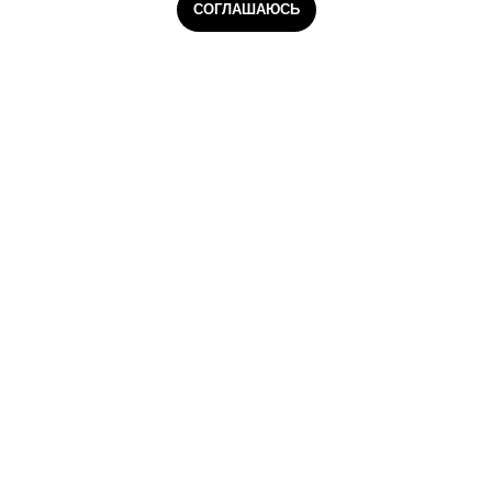
СОГЛАШАЮСЬ
Главная
Курьеры
Сборщики
Даркстор